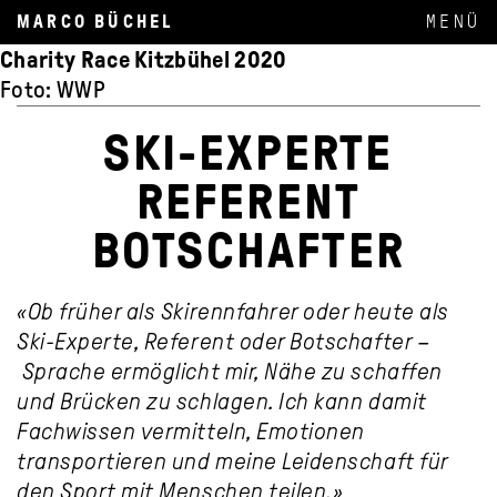
MARCO BÜCHEL
Olympische Spiele Vancouver 2010
Charity Race Kitzbühel 2020
Skitour in Liechtenstein
Moderation Kitz Race Party 2020
Pressekonferenz Marcel Hirscher 2019
Lake Louise 2009
Werbeaufnahmen LIE-Marketing
Foto: Hans Bezard (Agence Zoom)
Foto: WWP
Foto: Ingo Rasp
Foto: WWP
Foto: Red Bull Media House
Foto: Hans Bezard (Agence Zoom)
Foto: Stephanie Büchel
SKI-EXPERTE
REFERENT
BOTSCHAFTER
«Ob früher als Skirennfahrer oder heute als
Ski-Experte, Referent oder Botschafter –
Sprache ermöglicht mir, Nähe zu schaffen
und Brücken zu schlagen. Ich kann damit
Fachwissen vermitteln, Emotionen
transportieren und meine Leidenschaft für
den Sport mit Menschen teilen.»